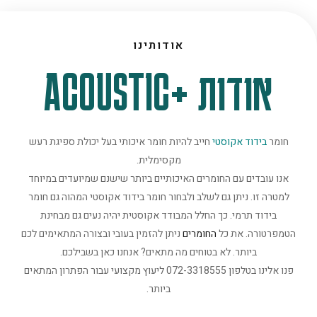
אודותינו
אודות +ACOUSTIC
חומר
בידוד אקוסטי
חייב להיות חומר איכותי בעל יכולת ספיגת רעש
מקסימלית.
אנו עובדים עם החומרים האיכותיים ביותר שישנם שמיועדים במיוחד
למטרה זו. ניתן גם לשלב ולבחור חומר בידוד אקוסטי המהוה גם חומר
בידוד תרמי. כך החלל המבודד אקוסטית יהיה נעים גם מבחינת
הטמפרטורה. את כל
החומרים
ניתן להזמין בעובי ובצורה המתאימים לכם
ביותר. לא בטוחים מה מתאים? אנחנו כאן בשבילכם.
פנו אלינו בטלפון 072-3318555 ליעוץ מקצועי עבור הפתרון המתאים
ביותר.