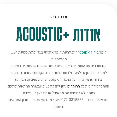
אודותינו
אודות +ACOUSTIC
חומר
בידוד אקוסטי
חייב להיות חומר איכותי בעל יכולת ספיגת רעש
מקסימלית.
אנו עובדים עם החומרים האיכותיים ביותר שישנם שמיועדים במיוחד
למטרה זו. ניתן גם לשלב ולבחור חומר בידוד אקוסטי המהוה גם חומר
בידוד תרמי. כך החלל המבודד אקוסטית יהיה נעים גם מבחינת
הטמפרטורה. את כל
החומרים
ניתן להזמין בעובי ובצורה המתאימים לכם
ביותר. לא בטוחים מה מתאים? אנחנו כאן בשבילכם.
פנו אלינו בטלפון 072-3318555 ליעוץ מקצועי עבור הפתרון המתאים
ביותר.