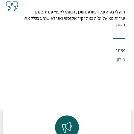
לייעוץ עם יניב נתן
קיבלנו שרות מצוין, הסברים ותשובות
טי ואני לא שומע בכלל את
נחמדה מאוד בשם קרן היא המליצה לנו
דקורטיבי ויפה.
ספיר
רמת גן