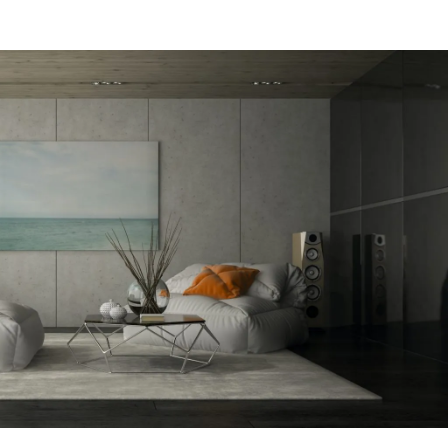
מקום של 
לתת מענה
הפיתרון ה
דב
הרצליה