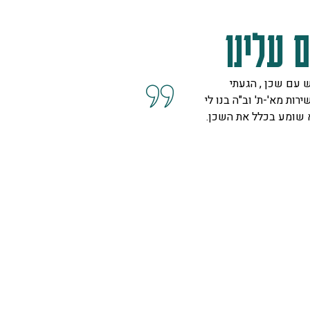
 עלינו
 עם שכן , הגעתי
קיבלנו שרות מצוין, הסברים ו
ירות מא'-ת' וב"ה בנו לי
השאלות מנציגה נחמדה מאוד 
א שומע בכלל את השכן.
המליצה לנו על פיתרון להד בח
ויפה.
ספיר
רמת גן