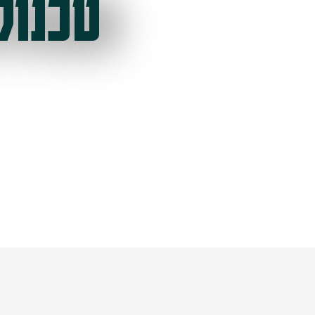
טכנול
ל