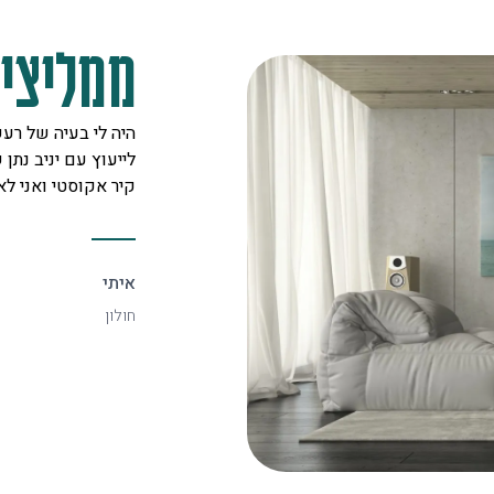
ממליצים
מקצוענים על לב טוב ורצון אדיר
היה לי בעיה של רעש
 לכל לקוח. אצלם מצאתי את
לייעוץ עם יניב נתן ש
יעיל ביותר.
קיר אקוסטי ואני ל
איתי
חולון