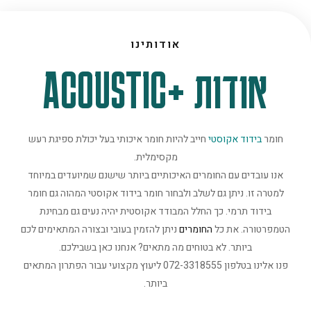
אודותינו
אודות +ACOUSTIC
חומר
בידוד אקוסטי
חייב להיות חומר איכותי בעל יכולת ספיגת רעש
מקסימלית.
אנו עובדים עם החומרים האיכותיים ביותר שישנם שמיועדים במיוחד
למטרה זו. ניתן גם לשלב ולבחור חומר בידוד אקוסטי המהוה גם חומר
בידוד תרמי. כך החלל המבודד אקוסטית יהיה נעים גם מבחינת
הטמפרטורה. את כל
החומרים
ניתן להזמין בעובי ובצורה המתאימים לכם
ביותר. לא בטוחים מה מתאים? אנחנו כאן בשבילכם.
פנו אלינו בטלפון 072-3318555 ליעוץ מקצועי עבור הפתרון המתאים
ביותר.