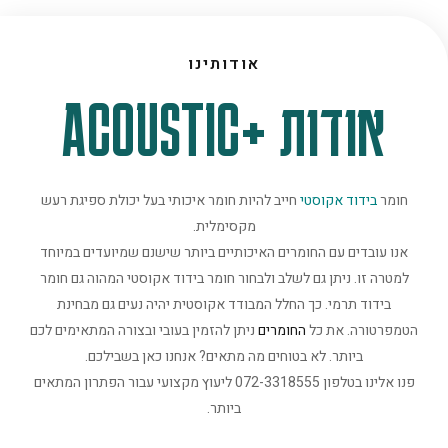
אודותינו
אודות +ACOUSTIC
חומר
בידוד אקוסטי
חייב להיות חומר איכותי בעל יכולת ספיגת רעש
מקסימלית.
אנו עובדים עם החומרים האיכותיים ביותר שישנם שמיועדים במיוחד
למטרה זו. ניתן גם לשלב ולבחור חומר בידוד אקוסטי המהוה גם חומר
בידוד תרמי. כך החלל המבודד אקוסטית יהיה נעים גם מבחינת
הטמפרטורה. את כל
החומרים
ניתן להזמין בעובי ובצורה המתאימים לכם
ביותר. לא בטוחים מה מתאים? אנחנו כאן בשבילכם.
פנו אלינו בטלפון 072-3318555 ליעוץ מקצועי עבור הפתרון המתאים
ביותר.