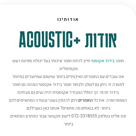
אודותינו
אודות +ACOUSTIC
חומר
בידוד אקוסטי
חייב להיות חומר איכותי בעל יכולת ספיגת רעש
מקסימלית.
אנו עובדים עם החומרים האיכותיים ביותר שישנם שמיועדים במיוחד
למטרה זו. ניתן גם לשלב ולבחור חומר בידוד אקוסטי המהוה גם חומר
בידוד תרמי. כך החלל המבודד אקוסטית יהיה נעים גם מבחינת
הטמפרטורה. את כל
החומרים
ניתן להזמין בעובי ובצורה המתאימים לכם
ביותר. לא בטוחים מה מתאים? אנחנו כאן בשבילכם.
פנו אלינו בטלפון 072-3318555 ליעוץ מקצועי עבור הפתרון המתאים
ביותר.