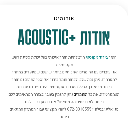
אודותינו
אודות +ACOUSTIC
חומר
בידוד אקוסטי
חייב להיות חומר איכותי בעל יכולת ספיגת רעש
מקסימלית.
אנו עובדים עם החומרים האיכותיים ביותר שישנם שמיועדים במיוחד
למטרה זו. ניתן גם לשלב ולבחור חומר בידוד אקוסטי המהוה גם חומר
בידוד תרמי. כך החלל המבודד אקוסטית יהיה נעים גם מבחינת
הטמפרטורה. את כל
החומרים
ניתן להזמין בעובי ובצורה המתאימים לכם
ביותר. לא בטוחים מה מתאים? אנחנו כאן בשבילכם.
פנו אלינו בטלפון 072-3318555 ליעוץ מקצועי עבור הפתרון המתאים
ביותר.