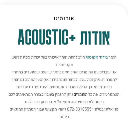
אודותינו
אודות +ACOUSTIC
חומר
בידוד אקוסטי
חייב להיות חומר איכותי בעל יכולת ספיגת רעש
מקסימלית.
אנו עובדים עם החומרים האיכותיים ביותר שישנם שמיועדים במיוחד
למטרה זו. ניתן גם לשלב ולבחור חומר בידוד אקוסטי המהוה גם חומר
בידוד תרמי. כך החלל המבודד אקוסטית יהיה נעים גם מבחינת
הטמפרטורה. את כל
החומרים
ניתן להזמין בעובי ובצורה המתאימים לכם
ביותר. לא בטוחים מה מתאים? אנחנו כאן בשבילכם.
פנו אלינו בטלפון 072-3318555 ליעוץ מקצועי עבור הפתרון המתאים
ביותר.