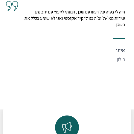
י לייעוץ עם יניב נתן
קיבלנו שרות מצוין, הסברים ותשוב
וסטי ואני לא שומע בכלל את
נחמדה מאוד בשם קרן היא המליצה ל
דקורטיבי ויפה.
ספיר
רמת גן