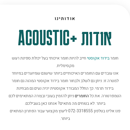
אודותינו
אודות +ACOUSTIC
חומר
בידוד אקוסטי
חייב להיות חומר איכותי בעל יכולת ספיגת רעש
מקסימלית.
אנו עובדים עם החומרים האיכותיים ביותר שישנם שמיועדים במיוחד
למטרה זו. ניתן גם לשלב ולבחור חומר בידוד אקוסטי המהוה גם חומר
בידוד תרמי. כך החלל המבודד אקוסטית יהיה נעים גם מבחינת
הטמפרטורה. את כל
החומרים
ניתן להזמין בעובי ובצורה המתאימים לכם
ביותר. לא בטוחים מה מתאים? אנחנו כאן בשבילכם.
פנו אלינו בטלפון 072-3318555 ליעוץ מקצועי עבור הפתרון המתאים
ביותר.