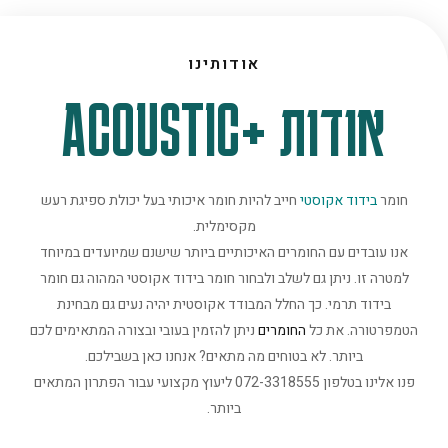
אודותינו
אודות +ACOUSTIC
חומר
בידוד אקוסטי
חייב להיות חומר איכותי בעל יכולת ספיגת רעש
מקסימלית.
אנו עובדים עם החומרים האיכותיים ביותר שישנם שמיועדים במיוחד
למטרה זו. ניתן גם לשלב ולבחור חומר בידוד אקוסטי המהוה גם חומר
בידוד תרמי. כך החלל המבודד אקוסטית יהיה נעים גם מבחינת
הטמפרטורה. את כל
החומרים
ניתן להזמין בעובי ובצורה המתאימים לכם
ביותר. לא בטוחים מה מתאים? אנחנו כאן בשבילכם.
פנו אלינו בטלפון 072-3318555 ליעוץ מקצועי עבור הפתרון המתאים
ביותר.