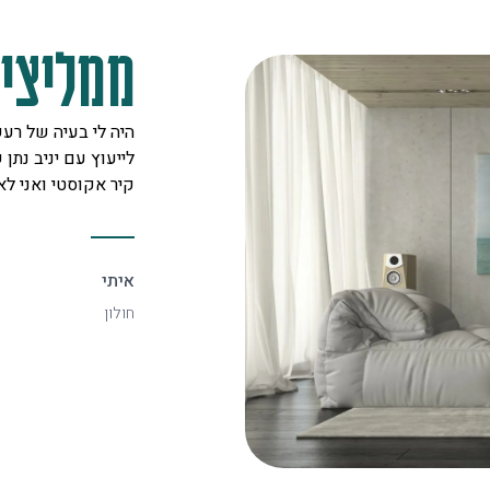
ממליצים
מקצוענים על לב טוב ורצון אדיר
היה לי בעיה של רעש
 לכל לקוח. אצלם מצאתי את
לייעוץ עם יניב נתן ש
יעיל ביותר.
קיר אקוסטי ואני ל
איתי
חולון