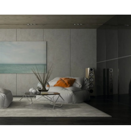
מקום של 
לתת מענה
הפיתרון ה
דב
הרצליה