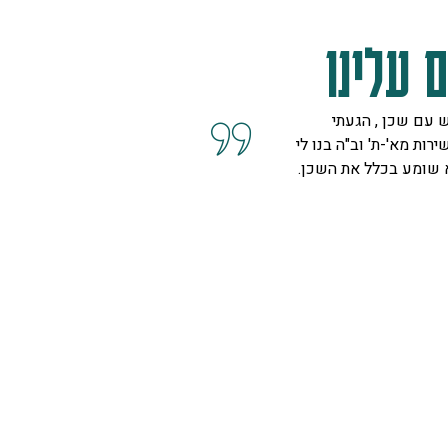
 עלינו
 עם שכן , הגעתי
קיבלנו שרות מצוין, הסברים ו
ירות מא'-ת' וב"ה בנו לי
השאלות מנציגה נחמדה מאוד 
א שומע בכלל את השכן.
המליצה לנו על פיתרון להד בח
ויפה.
ספיר
רמת גן