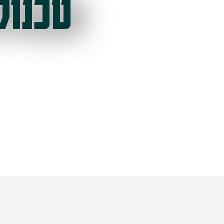
טכנול
ל