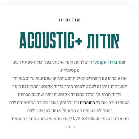
אודותינו
אודות +ACOUSTIC
חומר
בידוד אקוסטי
חייב להיות חומר איכותי בעל יכולת ספיגת רעש
מקסימלית.
אנו עובדים עם החומרים האיכותיים ביותר שישנם שמיועדים במיוחד
למטרה זו. ניתן גם לשלב ולבחור חומר בידוד אקוסטי המהוה גם חומר
בידוד תרמי. כך החלל המבודד אקוסטית יהיה נעים גם מבחינת
הטמפרטורה. את כל
החומרים
ניתן להזמין בעובי ובצורה המתאימים לכם
ביותר. לא בטוחים מה מתאים? אנחנו כאן בשבילכם.
פנו אלינו בטלפון 072-3318555 ליעוץ מקצועי עבור הפתרון המתאים
ביותר.