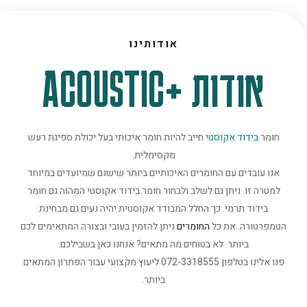
אודותינו
אודות +ACOUSTIC
חומר
בידוד אקוסטי
חייב להיות חומר איכותי בעל יכולת ספיגת רעש
מקסימלית.
אנו עובדים עם החומרים האיכותיים ביותר שישנם שמיועדים במיוחד
למטרה זו. ניתן גם לשלב ולבחור חומר בידוד אקוסטי המהוה גם חומר
בידוד תרמי. כך החלל המבודד אקוסטית יהיה נעים גם מבחינת
הטמפרטורה. את כל
החומרים
ניתן להזמין בעובי ובצורה המתאימים לכם
ביותר. לא בטוחים מה מתאים? אנחנו כאן בשבילכם.
פנו אלינו בטלפון 072-3318555 ליעוץ מקצועי עבור הפתרון המתאים
ביותר.