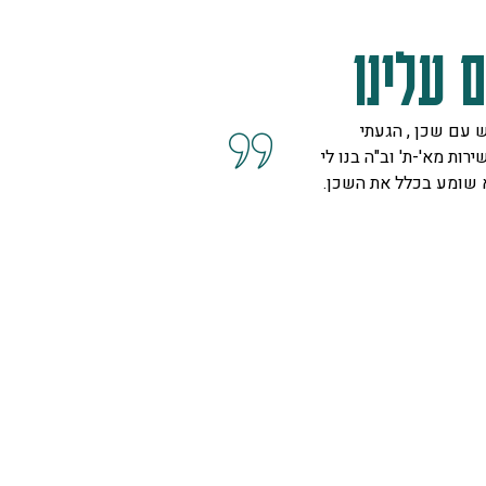
 עלינו
 עם שכן , הגעתי
קיבלנו שרות מצוין, הסברים ו
ירות מא'-ת' וב"ה בנו לי
השאלות מנציגה נחמדה מאוד 
א שומע בכלל את השכן.
המליצה לנו על פיתרון להד בח
ויפה.
ספיר
רמת גן