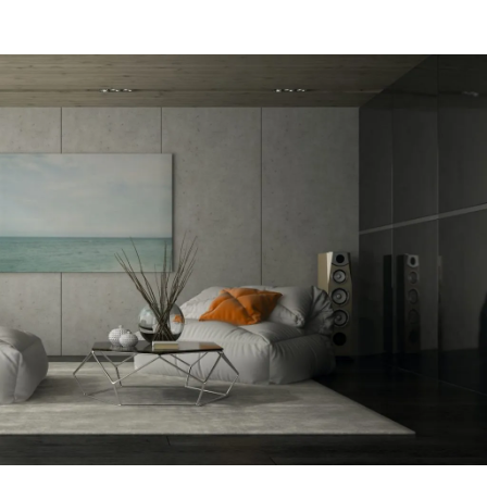
מקום של 
לתת מענה
הפיתרון ה
דב
הרצליה