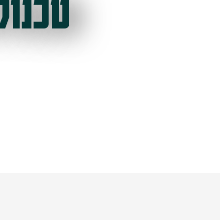
טכנול
ל