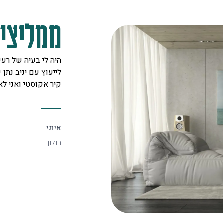
ממליצים
מקצוענים על לב טוב ורצון אדיר
היה לי בעיה של רעש
 לכל לקוח. אצלם מצאתי את
לייעוץ עם יניב נתן ש
יעיל ביותר.
קיר אקוסטי ואני ל
איתי
חולון