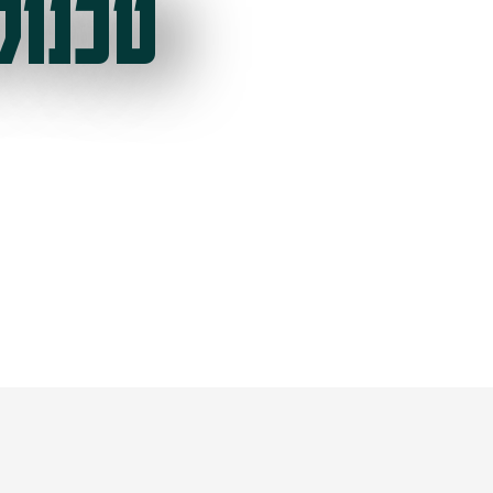
טכנול
ל