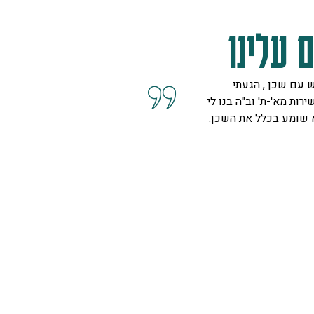
 עלינו
 עם שכן , הגעתי
קיבלנו שרות מצוין, הסברים ו
ירות מא'-ת' וב"ה בנו לי
השאלות מנציגה נחמדה מאוד 
א שומע בכלל את השכן.
המליצה לנו על פיתרון להד בח
ויפה.
ספיר
רמת גן