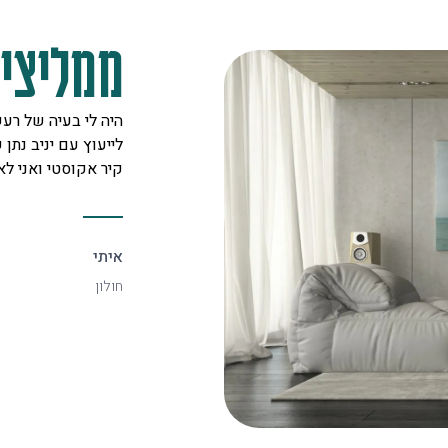
ממליצים
מקצוענים על לב טוב ורצון אדיר
היה לי בעיה של רעש
 לכל לקוח. אצלם מצאתי את
לייעוץ עם יניב נתן ש
יעיל ביותר.
קיר אקוסטי ואני ל
איתי
חולון