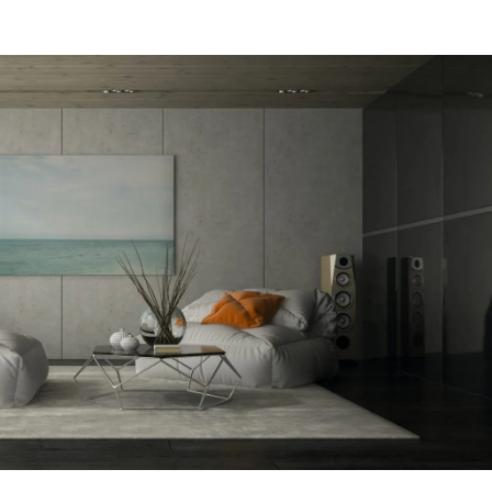
מקום של 
לתת מענה
הפיתרון ה
דב
הרצליה