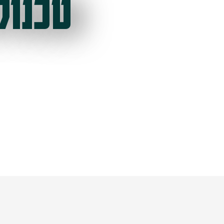
טכנול
ל