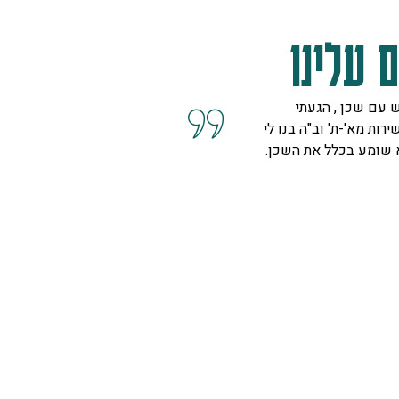
 עלינו
 הסברים ותשובות לכל
חומרים ברמה גבוהה מאוד ממל
מדה מאוד בשם קרן היא
עשה את העבודה האמת שהיה ל
ון להד בחלל דקורטיבי
אם זה יעבוד. שירות אדיב, מע
שאפו.
לידור
רחובות