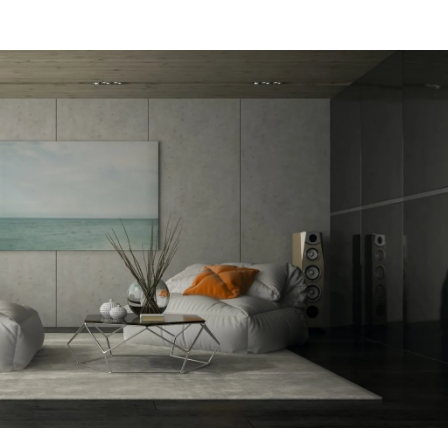
מקום של מקצוענים על לב טוב ורצון אדיר
היה לי ב
לתת מענה לכל לקוח. אצלם מצאתי את
לייעוץ עם
הפיתרון היעיל ביותר.
קיר אקוס
דב
איתי
הרצליה
חולון