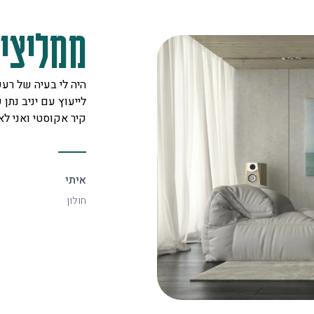
ממליצים
עיה של רעש עם שכן , הגעתי
קיבלנו שרות מצוין,
 יניב נתן שירות מא'-ת' וב"ה בנו לי
השאלות מנציגה נח
טי ואני לא שומע בכלל את השכן.
המליצה לנו על פיתר
ויפה.
ספיר
רמת גן