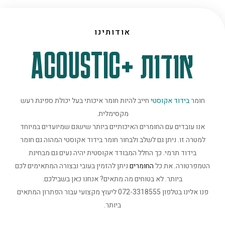
אודותינו
אודות +ACOUSTIC
חומר
בידוד אקוסטי
חייב להיות חומר איכותי בעל יכולת ספיגת רעש
מקסימלית.
אנו עובדים עם החומרים האיכותיים ביותר שישנם שמיועדים במיוחד
למטרה זו. ניתן גם לשלב ולבחור חומר בידוד אקוסטי המהוה גם חומר
בידוד תרמי. כך החלל המבודד אקוסטית יהיה נעים גם מבחינת
הטמפרטורה. את כל
החומרים
ניתן להזמין בעובי ובצורה המתאימים לכם
ביותר. לא בטוחים מה מתאים? אנחנו כאן בשבילכם.
פנו אלינו בטלפון 072-3318555 ליעוץ מקצועי עבור הפתרון המתאים
ביותר.