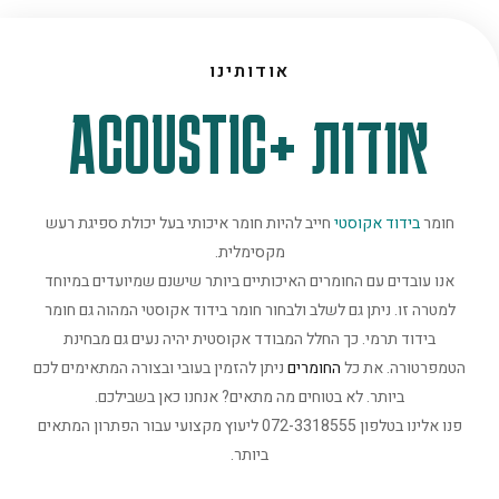
אודותינו
אודות +ACOUSTIC
חומר
בידוד אקוסטי
חייב להיות חומר איכותי בעל יכולת ספיגת רעש
מקסימלית.
אנו עובדים עם החומרים האיכותיים ביותר שישנם שמיועדים במיוחד
למטרה זו. ניתן גם לשלב ולבחור חומר בידוד אקוסטי המהוה גם חומר
בידוד תרמי. כך החלל המבודד אקוסטית יהיה נעים גם מבחינת
הטמפרטורה. את כל
החומרים
ניתן להזמין בעובי ובצורה המתאימים לכם
ביותר. לא בטוחים מה מתאים? אנחנו כאן בשבילכם.
פנו אלינו בטלפון 072-3318555 ליעוץ מקצועי עבור הפתרון המתאים
ביותר.