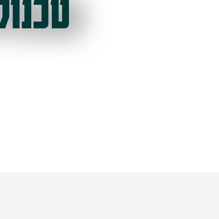
טכנול
ל