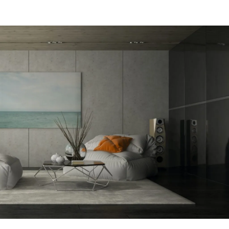
מקום של 
לתת מענה
הפיתרון ה
דב
הרצליה