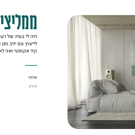
ממליצים
מקצוענים על לב טוב ורצון אדיר
היה לי בעיה של רעש
 לכל לקוח. אצלם מצאתי את
לייעוץ עם יניב נתן ש
יעיל ביותר.
קיר אקוסטי ואני ל
איתי
חולון