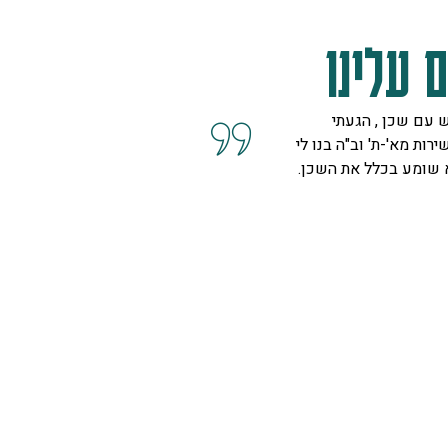
 עלינו
 עם שכן , הגעתי
קיבלנו שרות מצוין, הסברים ו
ירות מא'-ת' וב"ה בנו לי
השאלות מנציגה נחמדה מאוד 
א שומע בכלל את השכן.
המליצה לנו על פיתרון להד בח
ויפה.
ספיר
רמת גן