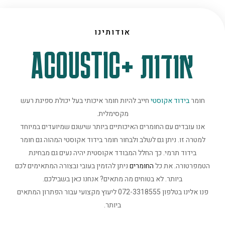
אודותינו
אודות +ACOUSTIC
חומר
בידוד אקוסטי
חייב להיות חומר איכותי בעל יכולת ספיגת רעש
מקסימלית.
אנו עובדים עם החומרים האיכותיים ביותר שישנם שמיועדים במיוחד
למטרה זו. ניתן גם לשלב ולבחור חומר בידוד אקוסטי המהוה גם חומר
בידוד תרמי. כך החלל המבודד אקוסטית יהיה נעים גם מבחינת
הטמפרטורה. את כל
החומרים
ניתן להזמין בעובי ובצורה המתאימים לכם
ביותר. לא בטוחים מה מתאים? אנחנו כאן בשבילכם.
פנו אלינו בטלפון 072-3318555 ליעוץ מקצועי עבור הפתרון המתאים
ביותר.