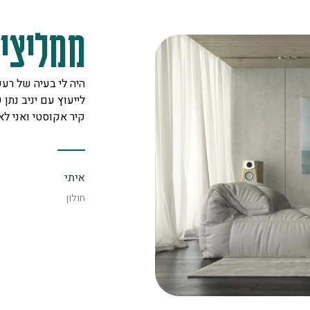
ממליצים
מקצוענים על לב טוב ורצון אדיר
היה לי בעיה של רעש
 לכל לקוח. אצלם מצאתי את
לייעוץ עם יניב נתן ש
יעיל ביותר.
קיר אקוסטי ואני ל
איתי
חולון