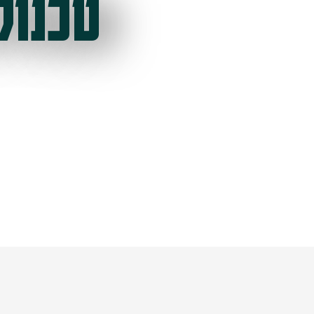
טכנול
ל