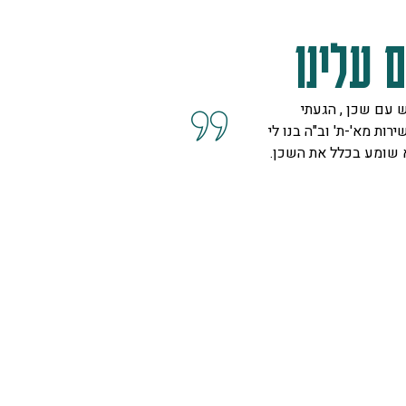
 עלינו
 עם שכן , הגעתי
קיבלנו שרות מצוין, הסברים ו
ירות מא'-ת' וב"ה בנו לי
השאלות מנציגה נחמדה מאוד 
א שומע בכלל את השכן.
המליצה לנו על פיתרון להד בח
ויפה.
ספיר
רמת גן