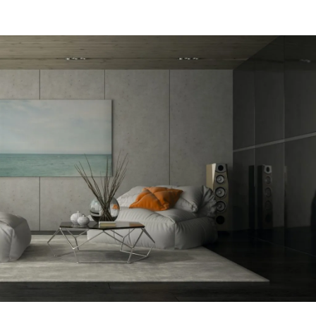
מקום של 
לתת מענה
הפיתרון ה
דב
הרצליה