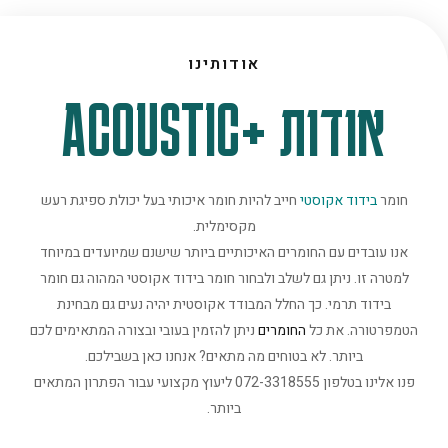
אודותינו
אודות +ACOUSTIC
חומר
בידוד אקוסטי
חייב להיות חומר איכותי בעל יכולת ספיגת רעש
מקסימלית.
אנו עובדים עם החומרים האיכותיים ביותר שישנם שמיועדים במיוחד
למטרה זו. ניתן גם לשלב ולבחור חומר בידוד אקוסטי המהוה גם חומר
בידוד תרמי. כך החלל המבודד אקוסטית יהיה נעים גם מבחינת
הטמפרטורה. את כל
החומרים
ניתן להזמין בעובי ובצורה המתאימים לכם
ביותר. לא בטוחים מה מתאים? אנחנו כאן בשבילכם.
פנו אלינו בטלפון 072-3318555 ליעוץ מקצועי עבור הפתרון המתאים
ביותר.