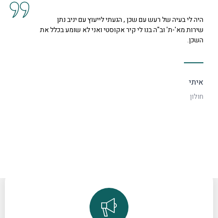
עוץ עם יניב נתן
קיבלנו שרות מצוין, הסברים ותשובות ל
 ואני לא שומע בכלל את
נחמדה מאוד בשם קרן היא המליצה לנו ע
דקורטיבי ויפה.
ספיר
רמת גן