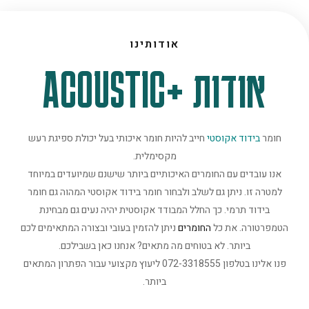
אודותינו
אודות +ACOUSTIC
חומר
בידוד אקוסטי
חייב להיות חומר איכותי בעל יכולת ספיגת רעש
מקסימלית.
אנו עובדים עם החומרים האיכותיים ביותר שישנם שמיועדים במיוחד
למטרה זו. ניתן גם לשלב ולבחור חומר בידוד אקוסטי המהוה גם חומר
בידוד תרמי. כך החלל המבודד אקוסטית יהיה נעים גם מבחינת
הטמפרטורה. את כל
החומרים
ניתן להזמין בעובי ובצורה המתאימים לכם
ביותר. לא בטוחים מה מתאים? אנחנו כאן בשבילכם.
פנו אלינו בטלפון 072-3318555 ליעוץ מקצועי עבור הפתרון המתאים
ביותר.