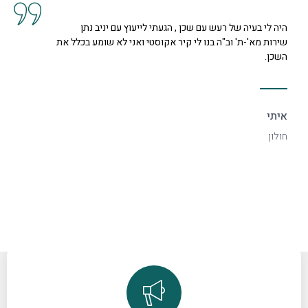
געתי לייעוץ עם יניב נתן
קיבלנו שרות מצוין, הסברים ות
 אקוסטי ואני לא שומע בכלל את
נחמדה מאוד בשם קרן היא המליצ
דקורטיבי ויפה.
ספיר
רמת גן