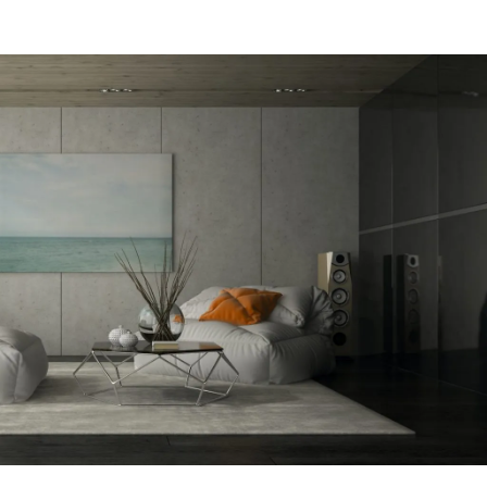
מקום של 
לתת מענה
הפיתרון ה
דב
הרצליה