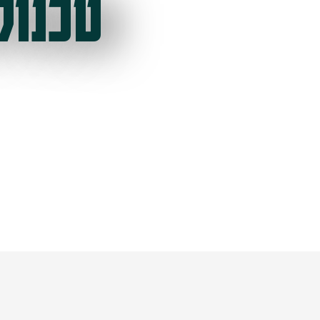
טכנול
ל