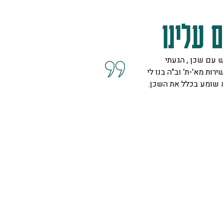
 עלינו
 עם שכן , הגעתי
קיבלנו שרות מצוין, הסברים ות
ירות מא'-ת' וב"ה בנו לי
השאלות מנציגה נחמדה מאוד 
 שומע בכלל את השכן.
המליצה לנו על פיתרון להד בחל
ויפה.
ספיר
רמת גן