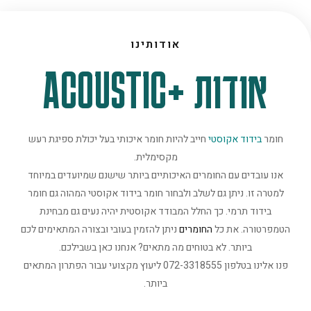
אודותינו
אודות +ACOUSTIC
חומר
בידוד אקוסטי
חייב להיות חומר איכותי בעל יכולת ספיגת רעש
מקסימלית.
אנו עובדים עם החומרים האיכותיים ביותר שישנם שמיועדים במיוחד
למטרה זו. ניתן גם לשלב ולבחור חומר בידוד אקוסטי המהוה גם חומר
בידוד תרמי. כך החלל המבודד אקוסטית יהיה נעים גם מבחינת
הטמפרטורה. את כל
החומרים
ניתן להזמין בעובי ובצורה המתאימים לכם
ביותר. לא בטוחים מה מתאים? אנחנו כאן בשבילכם.
פנו אלינו בטלפון 072-3318555 ליעוץ מקצועי עבור הפתרון המתאים
ביותר.