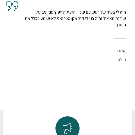
כן , הגעתי לייעוץ עם יניב נתן
קיבלנו שרות מצוין, הסבר
י קיר אקוסטי ואני לא שומע בכלל את
נחמדה מאוד בשם קרן היא 
דקורטיבי ויפה.
ספיר
רמת גן