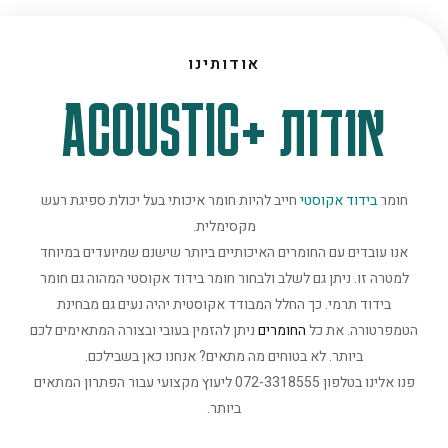
אודותינו
אודות +ACOUSTIC
חומר
בידוד אקוסטי
חייב להיות חומר איכותי בעל יכולת ספיגת רעש
מקסימלית.
אנו עובדים עם החומרים האיכותיים ביותר שישנם שמיועדים במיוחד
למטרה זו. ניתן גם לשלב ולבחור חומר בידוד אקוסטי המהוה גם חומר
בידוד תרמי. כך החלל המבודד אקוסטית יהיה נעים גם מבחינת
הטמפרטורה. את כל
החומרים
ניתן להזמין בעובי ובצורה המתאימים לכם
ביותר. לא בטוחים מה מתאים? אנחנו כאן בשבילכם.
פנו אלינו בטלפון 072-3318555 ליעוץ מקצועי עבור הפתרון המתאים
ביותר.