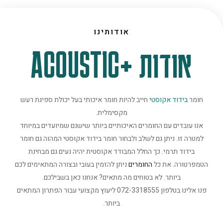
אודותינו
אודות +ACOUSTIC
חומר
בידוד אקוסטי
חייב להיות חומר איכותי בעל יכולת ספיגת רעש
מקסימלית.
אנו עובדים עם החומרים האיכותיים ביותר שישנם שמיועדים במיוחד
למטרה זו. ניתן גם לשלב ולבחור חומר בידוד אקוסטי המהוה גם חומר
בידוד תרמי. כך החלל המבודד אקוסטית יהיה נעים גם מבחינת
הטמפרטורה. את כל
החומרים
ניתן להזמין בעובי ובצורה המתאימים לכם
ביותר. לא בטוחים מה מתאים? אנחנו כאן בשבילכם.
פנו אלינו בטלפון 072-3318555 ליעוץ מקצועי עבור הפתרון המתאים
ביותר.