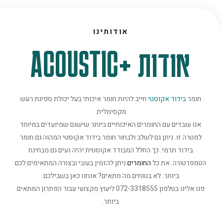
אודותינו
אודות +ACOUSTIC
חומר
בידוד אקוסטי
חייב להיות חומר איכותי בעל יכולת ספיגת רעש
מקסימלית.
אנו עובדים עם החומרים האיכותיים ביותר שישנם שמיועדים במיוחד
למטרה זו. ניתן גם לשלב ולבחור חומר בידוד אקוסטי המהוה גם חומר
בידוד תרמי. כך החלל המבודד אקוסטית יהיה נעים גם מבחינת
הטמפרטורה. את כל
החומרים
ניתן להזמין בעובי ובצורה המתאימים לכם
ביותר. לא בטוחים מה מתאים? אנחנו כאן בשבילכם.
פנו אלינו בטלפון 072-3318555 ליעוץ מקצועי עבור הפתרון המתאים
ביותר.