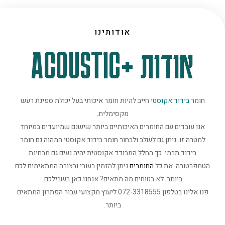
אודותינו
אודות +ACOUSTIC
חומר
בידוד אקוסטי
חייב להיות חומר איכותי בעל יכולת ספיגת רעש
מקסימלית.
אנו עובדים עם החומרים האיכותיים ביותר שישנם שמיועדים במיוחד
למטרה זו. ניתן גם לשלב ולבחור חומר בידוד אקוסטי המהוה גם חומר
בידוד תרמי. כך החלל המבודד אקוסטית יהיה נעים גם מבחינת
הטמפרטורה. את כל
החומרים
ניתן להזמין בעובי ובצורה המתאימים לכם
ביותר. לא בטוחים מה מתאים? אנחנו כאן בשבילכם.
פנו אלינו בטלפון 072-3318555 ליעוץ מקצועי עבור הפתרון המתאים
ביותר.