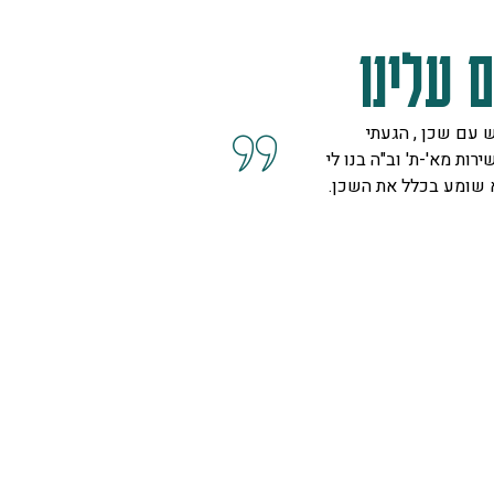
 עלינו
 עם שכן , הגעתי
קיבלנו שרות מצוין, הסברים ו
ירות מא'-ת' וב"ה בנו לי
השאלות מנציגה נחמדה מאוד 
א שומע בכלל את השכן.
המליצה לנו על פיתרון להד בח
ויפה.
ספיר
רמת גן