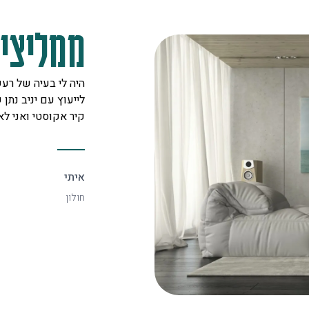
ממליצים
מקצוענים על לב טוב ורצון אדיר
היה לי בעיה של רעש
 לכל לקוח. אצלם מצאתי את
לייעוץ עם יניב נתן ש
יעיל ביותר.
קיר אקוסטי ואני ל
איתי
חולון