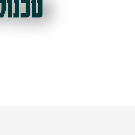
טכנול
ל