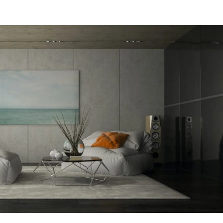
מקום של 
לתת מענה
הפיתרון ה
דב
הרצליה