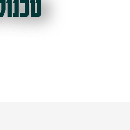
טכנול
ל