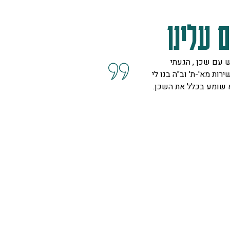
 עלינו
 עם שכן , הגעתי
קיבלנו שרות מצוין, הסברים ו
ירות מא'-ת' וב"ה בנו לי
השאלות מנציגה נחמדה מאוד 
א שומע בכלל את השכן.
המליצה לנו על פיתרון להד בח
ויפה.
ספיר
רמת גן