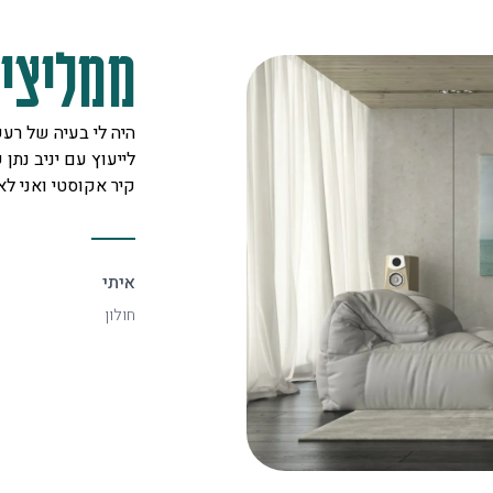
ממליצים
מקצוענים על לב טוב ורצון אדיר
היה לי בעיה של רעש
 לכל לקוח. אצלם מצאתי את
לייעוץ עם יניב נתן ש
יעיל ביותר.
קיר אקוסטי ואני ל
איתי
חולון