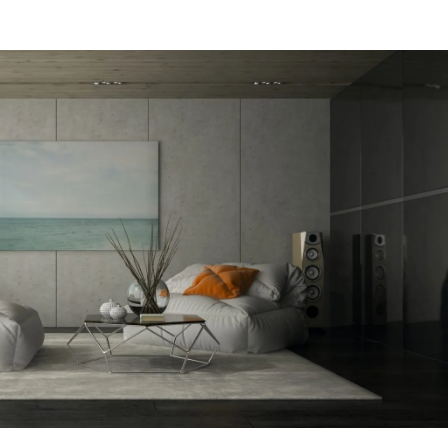
מקום של 
לתת מענה
הפיתרון ה
דב
הרצליה