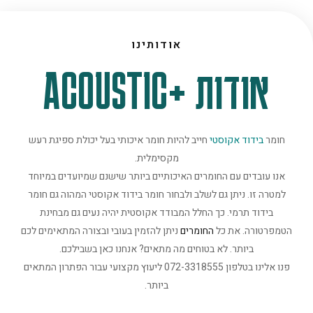
אודותינו
אודות +ACOUSTIC
חומר
בידוד אקוסטי
חייב להיות חומר איכותי בעל יכולת ספיגת רעש
מקסימלית.
אנו עובדים עם החומרים האיכותיים ביותר שישנם שמיועדים במיוחד
למטרה זו. ניתן גם לשלב ולבחור חומר בידוד אקוסטי המהוה גם חומר
בידוד תרמי. כך החלל המבודד אקוסטית יהיה נעים גם מבחינת
הטמפרטורה. את כל
החומרים
ניתן להזמין בעובי ובצורה המתאימים לכם
ביותר. לא בטוחים מה מתאים? אנחנו כאן בשבילכם.
פנו אלינו בטלפון 072-3318555 ליעוץ מקצועי עבור הפתרון המתאים
ביותר.