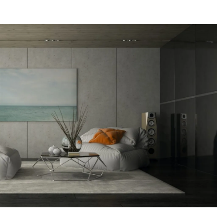
מקום של 
לתת מענה
הפיתרון ה
דב
הרצליה