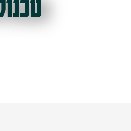
טכנול
ל