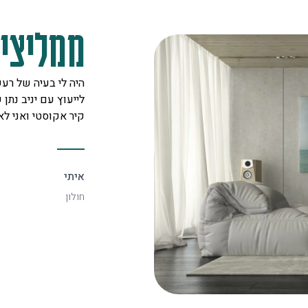
ממליצים
מקצוענים על לב טוב ורצון אדיר
היה לי בעיה של רעש
 לכל לקוח. אצלם מצאתי את
לייעוץ עם יניב נתן ש
יעיל ביותר.
קיר אקוסטי ואני ל
איתי
חולון