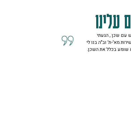
 עלינו
 עם שכן , הגעתי
קיבלנו שרות מצוין, הסברים ו
ירות מא'-ת' וב"ה בנו לי
השאלות מנציגה נחמדה מאוד 
א שומע בכלל את השכן.
המליצה לנו על פיתרון להד בח
ויפה.
ספיר
רמת גן