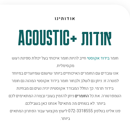
אודותינו
אודות +ACOUSTIC
חומר
בידוד אקוסטי
חייב להיות חומר איכותי בעל יכולת ספיגת רעש
מקסימלית.
אנו עובדים עם החומרים האיכותיים ביותר שישנם שמיועדים במיוחד
למטרה זו. ניתן גם לשלב ולבחור חומר בידוד אקוסטי המהוה גם חומר
בידוד תרמי. כך החלל המבודד אקוסטית יהיה נעים גם מבחינת
הטמפרטורה. את כל
החומרים
ניתן להזמין בעובי ובצורה המתאימים לכם
ביותר. לא בטוחים מה מתאים? אנחנו כאן בשבילכם.
פנו אלינו בטלפון 072-3318555 ליעוץ מקצועי עבור הפתרון המתאים
ביותר.