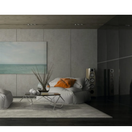
מקום של 
לתת מענה
הפיתרון ה
דב
הרצליה