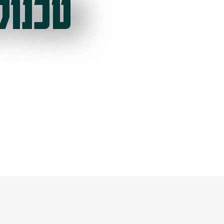
טכנול
ל