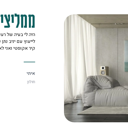
ממליצים
מקצוענים על לב טוב ורצון אדיר
היה לי בעיה של רעש
 לכל לקוח. אצלם מצאתי את
לייעוץ עם יניב נתן ש
יעיל ביותר.
קיר אקוסטי ואני ל
איתי
חולון