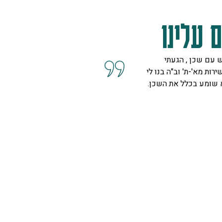
 עלינו
 עם שכן , הגעתי
קיבלנו שרות מצוין, הסברים ו
ירות מא'-ת' וב"ה בנו לי
השאלות מנציגה נחמדה מאוד 
א שומע בכלל את השכן.
המליצה לנו על פיתרון להד בח
ויפה.
ספיר
רמת גן