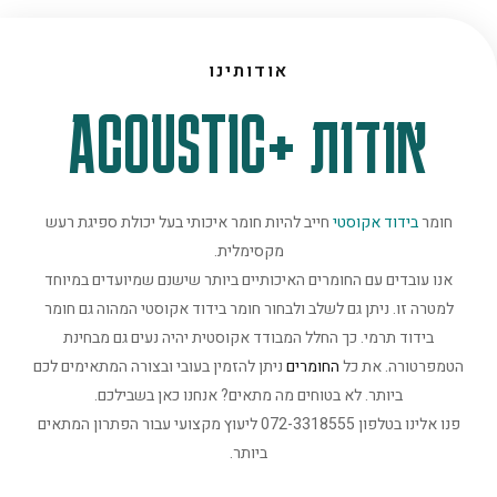
אודותינו
אודות +ACOUSTIC
חומר
בידוד אקוסטי
חייב להיות חומר איכותי בעל יכולת ספיגת רעש
מקסימלית.
אנו עובדים עם החומרים האיכותיים ביותר שישנם שמיועדים במיוחד
למטרה זו. ניתן גם לשלב ולבחור חומר בידוד אקוסטי המהוה גם חומר
בידוד תרמי. כך החלל המבודד אקוסטית יהיה נעים גם מבחינת
הטמפרטורה. את כל
החומרים
ניתן להזמין בעובי ובצורה המתאימים לכם
ביותר. לא בטוחים מה מתאים? אנחנו כאן בשבילכם.
פנו אלינו בטלפון 072-3318555 ליעוץ מקצועי עבור הפתרון המתאים
ביותר.