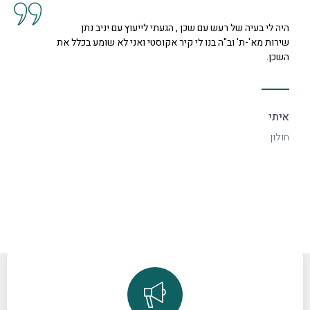
געתי לייעוץ עם יניב נתן
קיבלנו שרות מצוין, הסברים ות
 אקוסטי ואני לא שומע בכלל את
נחמדה מאוד בשם קרן היא המליצ
דקורטיבי ויפה.
ספיר
רמת גן