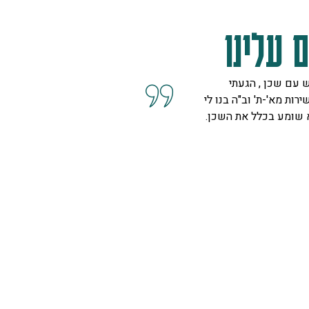
 עלינו
 עם שכן , הגעתי
קיבלנו שרות מצוין, הסברים ו
ירות מא'-ת' וב"ה בנו לי
השאלות מנציגה נחמדה מאוד 
א שומע בכלל את השכן.
המליצה לנו על פיתרון להד בח
ויפה.
ספיר
רמת גן