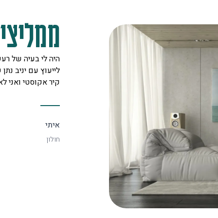
ממליצים
מקצוענים על לב טוב ורצון אדיר
היה לי בעיה של רעש
 לכל לקוח. אצלם מצאתי את
לייעוץ עם יניב נתן ש
יעיל ביותר.
קיר אקוסטי ואני ל
איתי
חולון