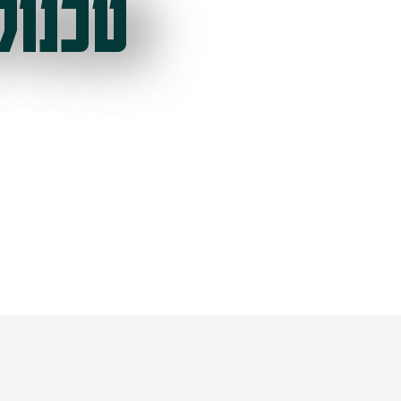
טכנול
ל