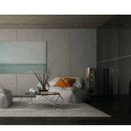
מקום של 
לתת מענה
הפיתרון ה
דב
הרצליה