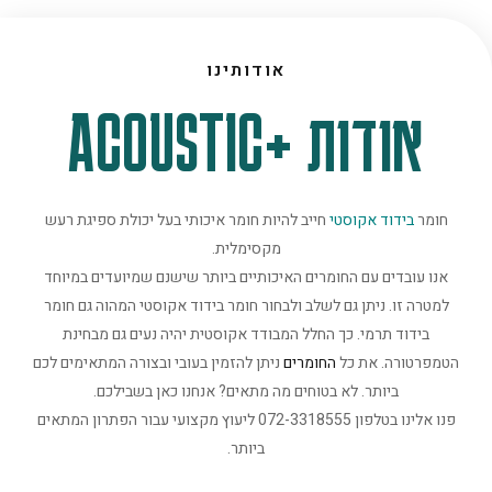
אודותינו
אודות +ACOUSTIC
חומר
בידוד אקוסטי
חייב להיות חומר איכותי בעל יכולת ספיגת רעש
מקסימלית.
אנו עובדים עם החומרים האיכותיים ביותר שישנם שמיועדים במיוחד
למטרה זו. ניתן גם לשלב ולבחור חומר בידוד אקוסטי המהוה גם חומר
בידוד תרמי. כך החלל המבודד אקוסטית יהיה נעים גם מבחינת
הטמפרטורה. את כל
החומרים
ניתן להזמין בעובי ובצורה המתאימים לכם
ביותר. לא בטוחים מה מתאים? אנחנו כאן בשבילכם.
פנו אלינו בטלפון 072-3318555 ליעוץ מקצועי עבור הפתרון המתאים
ביותר.