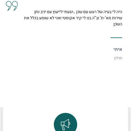
לייעוץ עם יניב נתן
קיבלנו שרות מצוין, הסברים ותשובות
טי ואני לא שומע בכלל את
נחמדה מאוד בשם קרן היא המליצה לנו
דקורטיבי ויפה.
ספיר
רמת גן