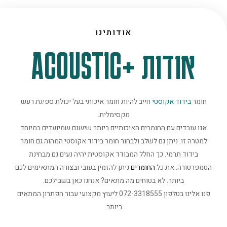
אודותינו
אודות +ACOUSTIC
חומר
בידוד אקוסטי
חייב להיות חומר איכותי בעל יכולת ספיגת רעש
מקסימלית.
אנו עובדים עם החומרים האיכותיים ביותר שישנם שמיועדים במיוחד
למטרה זו. ניתן גם לשלב ולבחור חומר בידוד אקוסטי המהוה גם חומר
בידוד תרמי. כך החלל המבודד אקוסטית יהיה נעים גם מבחינת
הטמפרטורה. את כל
החומרים
ניתן להזמין בעובי ובצורה המתאימים לכם
ביותר. לא בטוחים מה מתאים? אנחנו כאן בשבילכם.
פנו אלינו בטלפון 072-3318555 ליעוץ מקצועי עבור הפתרון המתאים
ביותר.