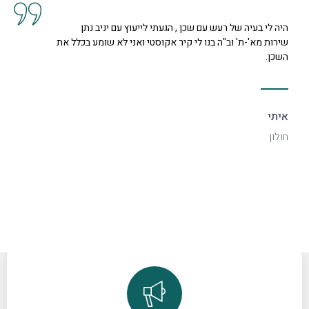
י לייעוץ עם יניב נתן
קיבלנו שרות מצוין, הסברים ותשוב
וסטי ואני לא שומע בכלל את
נחמדה מאוד בשם קרן היא המליצה ל
דקורטיבי ויפה.
ספיר
רמת גן