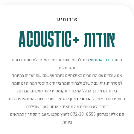
אודותינו
אודות +ACOUSTIC
חומר
בידוד אקוסטי
חייב להיות חומר איכותי בעל יכולת ספיגת רעש
מקסימלית.
אנו עובדים עם החומרים האיכותיים ביותר שישנם שמיועדים במיוחד
למטרה זו. ניתן גם לשלב ולבחור חומר בידוד אקוסטי המהוה גם חומר
בידוד תרמי. כך החלל המבודד אקוסטית יהיה נעים גם מבחינת
הטמפרטורה. את כל
החומרים
ניתן להזמין בעובי ובצורה המתאימים לכם
ביותר. לא בטוחים מה מתאים? אנחנו כאן בשבילכם.
פנו אלינו בטלפון 072-3318555 ליעוץ מקצועי עבור הפתרון המתאים
ביותר.