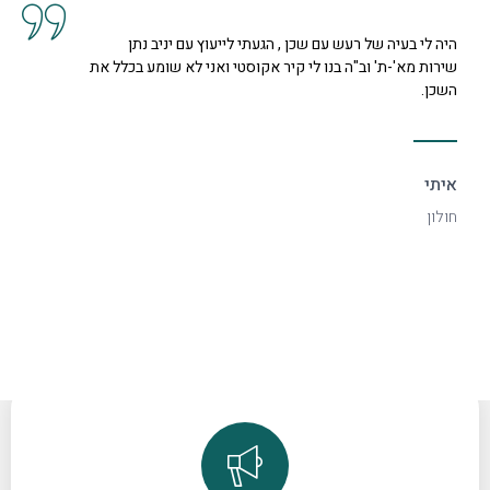
געתי לייעוץ עם יניב נתן
קיבלנו שרות מצוין, הסברים ות
 אקוסטי ואני לא שומע בכלל את
נחמדה מאוד בשם קרן היא המליצ
דקורטיבי ויפה.
ספיר
רמת גן