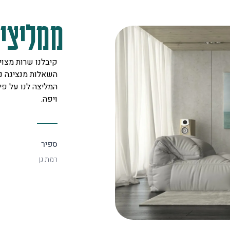
ממליצים
עיה של רעש עם שכן , הגעתי
קיבלנו שרות מצוין,
 יניב נתן שירות מא'-ת' וב"ה בנו לי
השאלות מנציגה נח
טי ואני לא שומע בכלל את השכן.
המליצה לנו על פיתר
ויפה.
ספיר
רמת גן