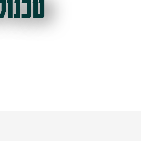
טכנול
ל