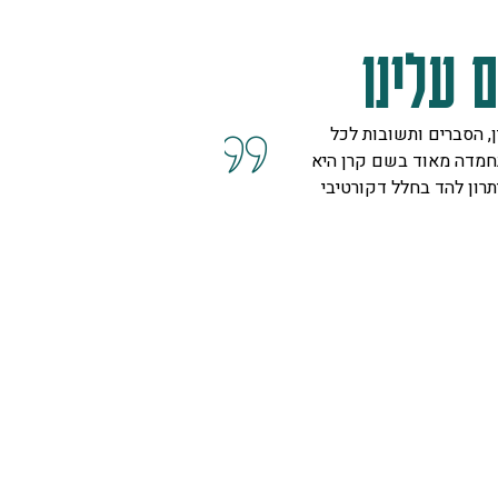
 עלינו
 הסברים ותשובות לכל
חומרים ברמה גבוהה מאוד ממל
מדה מאוד בשם קרן היא
עשה את העבודה האמת שהיה ל
ון להד בחלל דקורטיבי
אם זה יעבוד. שירות אדיב, מע
שאפו.
לידור
רחובות