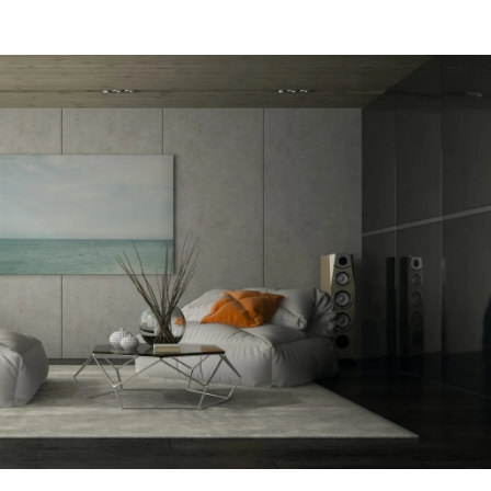
מקום של מקצוענים על לב טוב ורצון אדיר
היה לי ב
לתת מענה לכל לקוח. אצלם מצאתי את
לייעוץ עם
הפיתרון היעיל ביותר.
קיר אקוס
דב
איתי
הרצליה
חולון