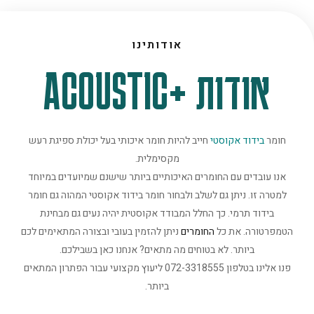
אודותינו
אודות +ACOUSTIC
חומר
בידוד אקוסטי
חייב להיות חומר איכותי בעל יכולת ספיגת רעש
מקסימלית.
אנו עובדים עם החומרים האיכותיים ביותר שישנם שמיועדים במיוחד
למטרה זו. ניתן גם לשלב ולבחור חומר בידוד אקוסטי המהוה גם חומר
בידוד תרמי. כך החלל המבודד אקוסטית יהיה נעים גם מבחינת
הטמפרטורה. את כל
החומרים
ניתן להזמין בעובי ובצורה המתאימים לכם
ביותר. לא בטוחים מה מתאים? אנחנו כאן בשבילכם.
פנו אלינו בטלפון 072-3318555 ליעוץ מקצועי עבור הפתרון המתאים
ביותר.