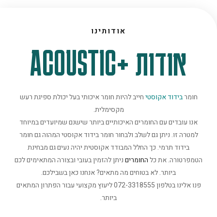
אודותינו
אודות +ACOUSTIC
חומר
בידוד אקוסטי
חייב להיות חומר איכותי בעל יכולת ספיגת רעש
מקסימלית.
אנו עובדים עם החומרים האיכותיים ביותר שישנם שמיועדים במיוחד
למטרה זו. ניתן גם לשלב ולבחור חומר בידוד אקוסטי המהוה גם חומר
בידוד תרמי. כך החלל המבודד אקוסטית יהיה נעים גם מבחינת
הטמפרטורה. את כל
החומרים
ניתן להזמין בעובי ובצורה המתאימים לכם
ביותר. לא בטוחים מה מתאים? אנחנו כאן בשבילכם.
פנו אלינו בטלפון 072-3318555 ליעוץ מקצועי עבור הפתרון המתאים
ביותר.