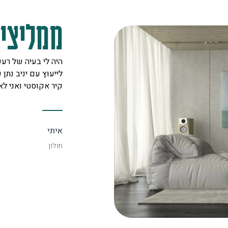
ממליצים
מקצוענים על לב טוב ורצון אדיר
היה לי בעיה של רעש
 לכל לקוח. אצלם מצאתי את
לייעוץ עם יניב נתן ש
יעיל ביותר.
קיר אקוסטי ואני ל
איתי
חולון