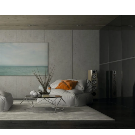
מקום של 
לתת מענה
הפיתרון ה
דב
הרצליה