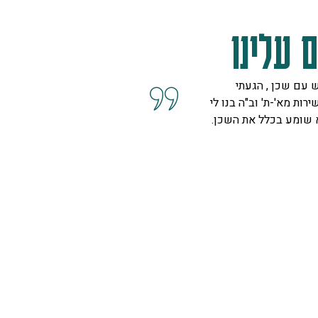
 עלינו
 עם שכן , הגעתי
קיבלנו שרות מצוין, הסברים ו
ירות מא'-ת' וב"ה בנו לי
השאלות מנציגה נחמדה מאוד 
א שומע בכלל את השכן.
המליצה לנו על פיתרון להד בח
ויפה.
ספיר
רמת גן