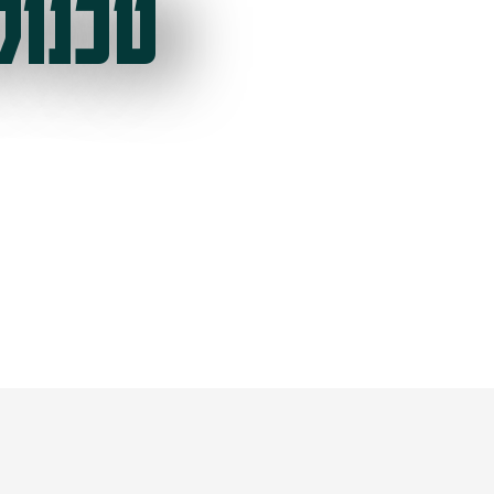
טכנול
ל