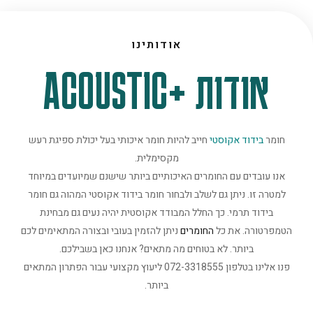
אודותינו
אודות +ACOUSTIC
חומר
בידוד אקוסטי
חייב להיות חומר איכותי בעל יכולת ספיגת רעש
מקסימלית.
אנו עובדים עם החומרים האיכותיים ביותר שישנם שמיועדים במיוחד
למטרה זו. ניתן גם לשלב ולבחור חומר בידוד אקוסטי המהוה גם חומר
בידוד תרמי. כך החלל המבודד אקוסטית יהיה נעים גם מבחינת
הטמפרטורה. את כל
החומרים
ניתן להזמין בעובי ובצורה המתאימים לכם
ביותר. לא בטוחים מה מתאים? אנחנו כאן בשבילכם.
פנו אלינו בטלפון 072-3318555 ליעוץ מקצועי עבור הפתרון המתאים
ביותר.