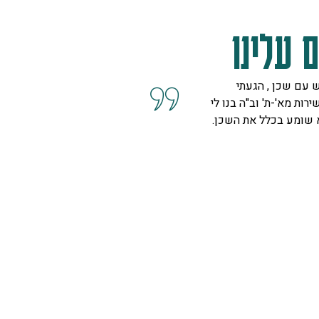
 עלינו
 עם שכן , הגעתי
קיבלנו שרות מצוין, הסברים ו
ירות מא'-ת' וב"ה בנו לי
השאלות מנציגה נחמדה מאוד 
א שומע בכלל את השכן.
המליצה לנו על פיתרון להד בח
ויפה.
ספיר
רמת גן