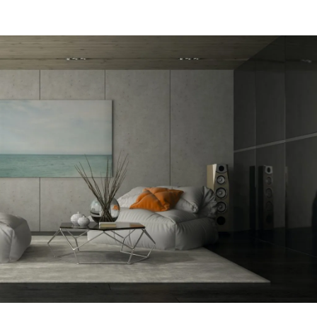
מקום של 
לתת מענה
הפיתרון ה
דב
הרצליה