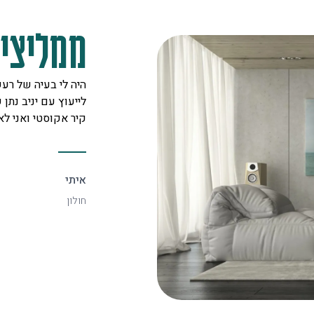
ממליצים
מקצוענים על לב טוב ורצון אדיר
היה לי בעיה של רעש
 לכל לקוח. אצלם מצאתי את
לייעוץ עם יניב נתן ש
יעיל ביותר.
קיר אקוסטי ואני ל
איתי
חולון