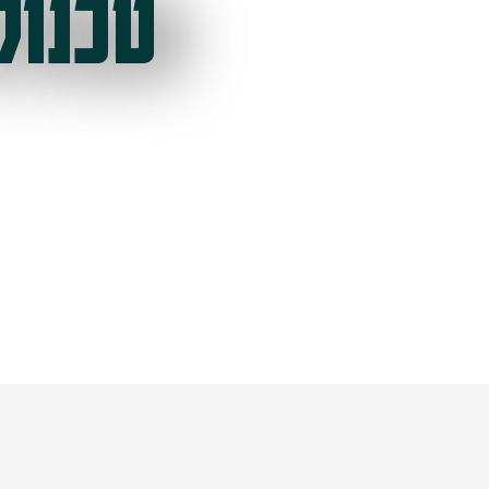
טכנול
ל