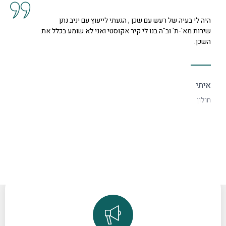
עוץ עם יניב נתן
קיבלנו שרות מצוין, הסברים ותשובות ל
 ואני לא שומע בכלל את
נחמדה מאוד בשם קרן היא המליצה לנו ע
דקורטיבי ויפה.
ספיר
רמת גן