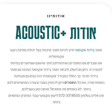
אודותינו
אודות +ACOUSTIC
חומר
בידוד אקוסטי
חייב להיות חומר איכותי בעל יכולת ספיגת רעש
מקסימלית.
אנו עובדים עם החומרים האיכותיים ביותר שישנם שמיועדים במיוחד
למטרה זו. ניתן גם לשלב ולבחור חומר בידוד אקוסטי המהוה גם חומר
בידוד תרמי. כך החלל המבודד אקוסטית יהיה נעים גם מבחינת
הטמפרטורה. את כל
החומרים
ניתן להזמין בעובי ובצורה המתאימים לכם
ביותר. לא בטוחים מה מתאים? אנחנו כאן בשבילכם.
פנו אלינו בטלפון 072-3318555 ליעוץ מקצועי עבור הפתרון המתאים
ביותר.