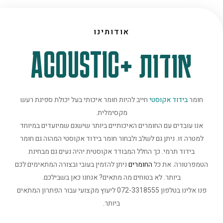
אודותינו
אודות +ACOUSTIC
חומר
בידוד אקוסטי
חייב להיות חומר איכותי בעל יכולת ספיגת רעש
מקסימלית.
אנו עובדים עם החומרים האיכותיים ביותר שישנם שמיועדים במיוחד
למטרה זו. ניתן גם לשלב ולבחור חומר בידוד אקוסטי המהוה גם חומר
בידוד תרמי. כך החלל המבודד אקוסטית יהיה נעים גם מבחינת
הטמפרטורה. את כל
החומרים
ניתן להזמין בעובי ובצורה המתאימים לכם
ביותר. לא בטוחים מה מתאים? אנחנו כאן בשבילכם.
פנו אלינו בטלפון 072-3318555 ליעוץ מקצועי עבור הפתרון המתאים
ביותר.