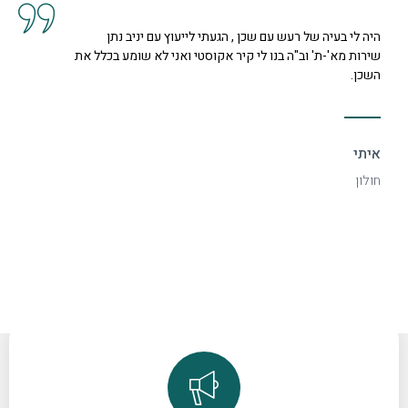
לייעוץ עם יניב נתן
קיבלנו שרות מצוין, הסברים ותשובות
טי ואני לא שומע בכלל את
נחמדה מאוד בשם קרן היא המליצה לנו
דקורטיבי ויפה.
ספיר
רמת גן