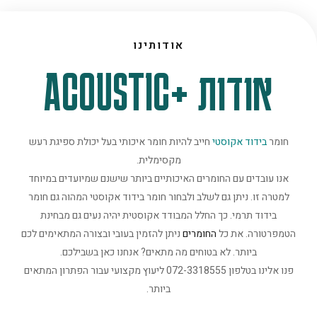
אודותינו
אודות +ACOUSTIC
חומר
בידוד אקוסטי
חייב להיות חומר איכותי בעל יכולת ספיגת רעש
מקסימלית.
אנו עובדים עם החומרים האיכותיים ביותר שישנם שמיועדים במיוחד
למטרה זו. ניתן גם לשלב ולבחור חומר בידוד אקוסטי המהוה גם חומר
בידוד תרמי. כך החלל המבודד אקוסטית יהיה נעים גם מבחינת
הטמפרטורה. את כל
החומרים
ניתן להזמין בעובי ובצורה המתאימים לכם
ביותר. לא בטוחים מה מתאים? אנחנו כאן בשבילכם.
פנו אלינו בטלפון 072-3318555 ליעוץ מקצועי עבור הפתרון המתאים
ביותר.