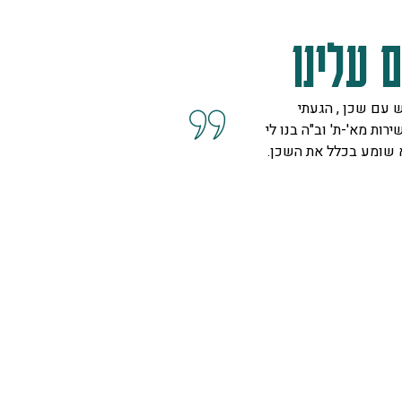
 עלינו
 עם שכן , הגעתי
קיבלנו שרות מצוין, הסברים ו
ירות מא'-ת' וב"ה בנו לי
השאלות מנציגה נחמדה מאוד 
א שומע בכלל את השכן.
המליצה לנו על פיתרון להד בח
ויפה.
ספיר
רמת גן