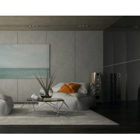
מקום של 
לתת מענה
הפיתרון ה
דב
הרצליה