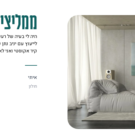
ממליצים
מקצוענים על לב טוב ורצון אדיר
היה לי בעיה של רעש
 לכל לקוח. אצלם מצאתי את
לייעוץ עם יניב נתן ש
יעיל ביותר.
קיר אקוסטי ואני ל
איתי
חולון