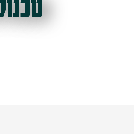
טכנול
ל